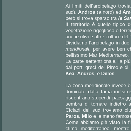
Ai limiti dell’arcipelago tro
sud),
Andros
(a nord) ed
Am
però si trova sparso tra
le Sa
Il territorio è quello tipico
vegetazione rigogliosa e terre
anche ulivi e altre colture del
Dividiamo l’arcipelago in due 
meridionali
, per avere ben ch
bellissimo Mar Mediterraneo.
La parte settentrionale, la pi
dai porti greci del Pireo e d
Kea
,
Andros
, e
Delos
.
La zona meridionale invece è
dominato dalla fama indiscus
riscontrano stupendi paesaggi
sembra di tornare indietro a
Cicladi del sud troviamo ol
Paros
,
Milo
e le meno famo
Come abbiamo già visto la fl
clima mediterraneo, mentre