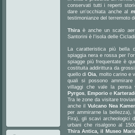
conservati tutti i reperti stor
dare un’occhiata anche al
m
testimonianze del terremoto d
Thira
è anche un scalo aer
Santorini è l’isola delle Cicladi
La caratteristica più bella 
spiaggia nera e rossa per l’ori
spiagge più frequentate è qu
costituita addirittura da grossi 
quello di
Oia
, molto carino e v
quali si possono ammirare s
villaggi che vale la pensa
Pyrgos
,
Emporio
e
Karterad
Tra le zone da visitare trovi
anche il
Vulcano Nea Kame
per ammirarne la bellezza), 
Fira), gli scavi archeologici 
urbani che risalgono al 150
Thira Antica, il Museo Mar