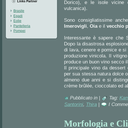
Links Partner
Dorico), e le isole vicine
vulcanica).
Brasile
Egadi
Sono consigliatissime anche
Eolie
Imerovigli
,
Oia
e il
vecchio 
Pantelleria
Pompei
Interessante è sapere che S
Dopo la disastrosa esplosione
di lava, cenere e pomice e si 
produzione vinicola. Il vitign
produce un buon vino secco il A
Il principale vino da dessert
per sua stessa natura dolce o 
almeno due anni e si disting
crème brûlée, cioccolato ed a
Pubblicato in |
Tag:
Kam
Santorini
,
Thira
|
I Commen
Morfologia e Cli