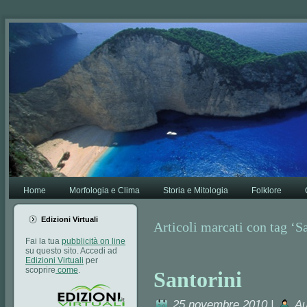
Va bene,
Leggi di più.
Home
Morfologia e Clima
Storia e Mitologia
Folklore
Edizioni Virtuali
Articoli marcati con tag ‘S
Fai la tua
pubblicità on line
su questo sito. Accedi ad
Edizioni Virtuali
per
scoprire
come
.
Santorini
25 novembre 2010 |
Au