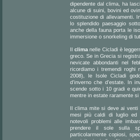
dipendente dal clima, ha las
alcune di suini, bovini ed ovi
costituzione di allevamenti. I
lo splendido paesaggio sott
anche della fauna porta le iso
immersione o snorkeling di tut
Il
clima
nelle Cicladi è leggerm
greco. Se in Grecia si registr
nevicate abbondanti nel feb
ricordiamo i tremendi roghi n
2008), le Isole Cicladi go
d’inverno che d’estate. In i
scende sotto i 10 gradi e qui
mentre in estate raramente si 
Il clima mite si deve ai vent
mesi più caldi di luglio e
notevoli problemi alle imbar
prendere il sole sulla s
particolarmente copiosi, spe