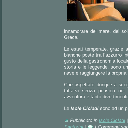
innamorare del mare, del sole
Greca.
Le estati temperate, grazie a
bianche poste tra l’azzurro int
gusto della gastronomia locale
storia e le leggende, sono un
nave e raggiungere la propria 
Che aspettate dunque a scegl
tuffarvi senza pensieri nel
avventura e tanto divertiment
Le
Isole Ciclad
i
sono ad un pa
Pubblicato in
Isole Cicladi
Santorini
|
I Commenti son