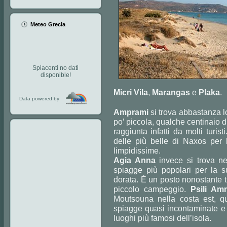
Meteo Grecia
Spiacenti no dati
disponible!
Micri Vila
,
Marangas
e
Plaka
.
Data powered by
Amprami
si trova abbastanza l
po’ piccola, qualche centinaio d
raggiunta infatti da molti turi
delle più belle di Naxos per
limpidissime.
Agia Anna
invece si trova ne
spiagge più popolari per la 
dorata. È un posto nonostante t
piccolo campeggio.
Psili Am
Moutsouna nella costa est, qu
spiagge quasi incontaminate e pr
luoghi più famosi dell’isola.