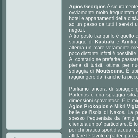
Agios Georgios
è sicuramente 
ovviamente molto frequentata d’
hotel e appartamenti della città
ad un passo da tutti i servizi u
negozi.
Altro posto tranquillo è quello
spiagge di
Kastraki
e
Amitis
alterna un mare veramente merav
poco distante infatti è possibile
Al contrario se preferite passar
piena di turisti, ottima per nu
spiaggia di
Moutsouna
. È ubi
raggiungere da lì anche la picc
Parliamo ancora di spiagge gr
Partenos è una spiaggia situ
dimensioni spaventose. È la migl
A
gios Prokopios
e
Mikri Vigl
belle dell’isola di Naxos. La
spesso frequentata da famigl
clientela un po’ particolare. È f
per chi pratica sport d’acqua,
affittare le tavole e partecipare