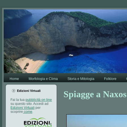
Va bene,
Leggi di più.
Home
Morfologia e Clima
Storia e Mitologia
Folklore
Edizioni Virtuali
Spiagge a Naxos
Fai la tua
pubblicità on line
su questo sito. Accedi ad
Edizioni Virtuali
per
scoprire
come
.