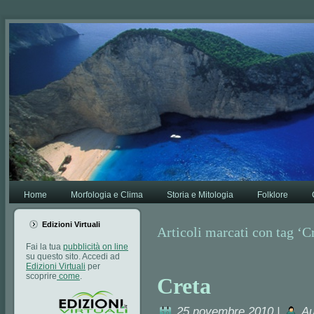
Va bene,
Leggi di più.
Home
Morfologia e Clima
Storia e Mitologia
Folklore
Edizioni Virtuali
Articoli marcati con tag ‘C
Fai la tua
pubblicità on line
su questo sito. Accedi ad
Edizioni Virtuali
per
scoprire
come
.
Creta
25 novembre 2010 |
Au