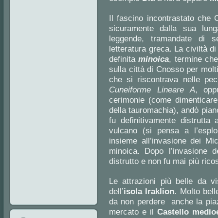
Il fascino incontrastato che
sicuramente dalla sua lung
leggende, tramandate di se
letteratura greca. La civiltà 
definita
minoica
, termine ch
sulla città di Cnosso per molt
che si riscontrava nelle pec
Cuneiforme Lineare A
, opp
cerimonie (come dimenticare 
della tauromachia), andò piano
fu definitivamente distrutta
vulcano (si pensa a l’espl
insieme all’invasione dei Mic
minoica. Dopo l’invasione d
distrutto e non fu mai più ricos
Le attrazioni più belle da v
dell’
isola Iraklion
. Molto bell
da non perdere anche la piaz
mercato e il
Castello medio