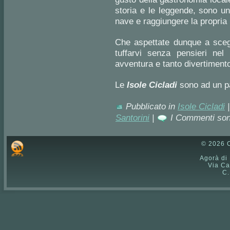
storia e le leggende, sono un
nave e raggiungere la propria 
Che aspettate dunque a scegl
tuffarvi senza pensieri nel
avventura e tanto divertiment
Le
Isole Ciclad
i
sono ad un pa
Pubblicato in
Isole Cicladi
Santorini
|
I Commenti son
© 2026 C
Agorà di
Via Ca
C.