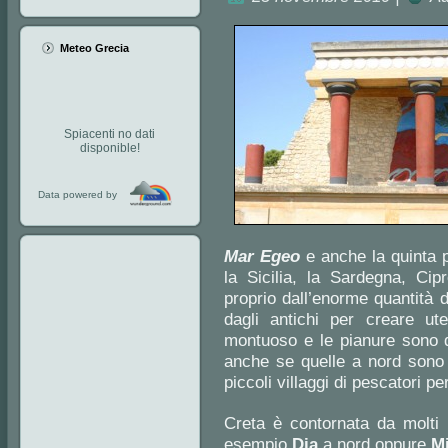
Meteo Grecia
Spiacenti no dati
disponible!
Data powered by
Mar Egeo
e anche la quinta 
la Sicilia, la Sardegna, Cip
proprio dall’enorme quantità 
dagli antichi per creare uten
montuoso e le pianure sono qu
anche se quelle a nord sono 
piccoli villaggi di pescatori pe
Creta è contornata da molti 
esempio
Dia
a nord oppure
Mi