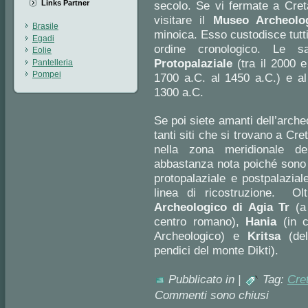
Links Partner
secolo. Se vi fermate a Cret
visitare il
Museo Archeolo
Brasile
minoica. Esso custodisce tutti
Egadi
ordine cronologico. Le 
Eolie
Protopalaziale
(tra il 2000 e
Pantelleria
Pompei
1700 a.C. al 1450 a.C.) e al
1300 a.C.
Se poi siete amanti dell’archeo
tanti siti che si trovano a C
nella zona meridionale del
abbastanza nota poiché sono s
protopalaziale e postpalaziale 
linea di ricostruzione. Ol
Archeologico di Agia Tr
(a 
centro romano),
Hania
(in c
Archeologico) e
Kritsa
(de
pendici del monte Dikti).
Pubblicato in |
Tag:
Cre
Commenti sono chiusi