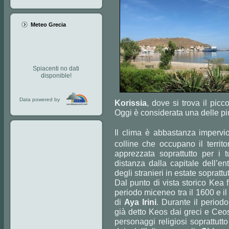
Meteo Grecia
Spiacenti no dati
disponible!
Data powered by
Korissia
, dove si trova il picc
Oggi è considerata una delle più
Il clima è abbastanza impervio
colline che occupano il territ
apprezzata soprattutto per i t
distanza dalla capitale dell’en
degli stranieri in estate soprattu
Dal punto di vista storico Kea 
periodo miceneo tra il 1600 e i
di
Aya Irini
. Durante il perio
già detto Keos dai greci e Ceos d
personaggi religiosi soprattutt