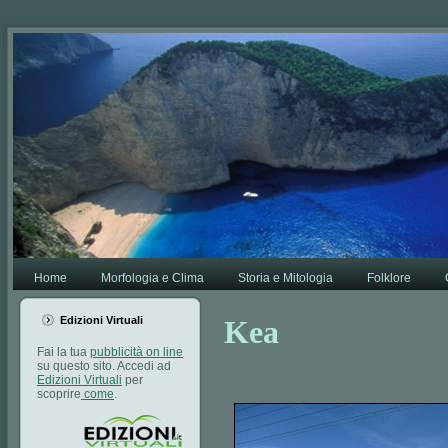
Va bene,
Leggi di più.
Home
Morfologia e Clima
Storia e Mitologia
Folklore
Edizioni Virtuali
Kea
Fai la tua
pubblicità on line
su questo sito. Accedi ad
Edizioni Virtuali
per
scoprire
come
.