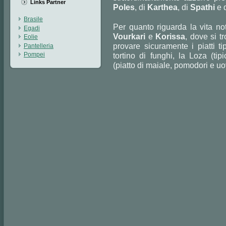
Links Partner
Poles
, di
Karthea
, di
Spathi
e 
Brasile
Per quanto riguarda la vita no
Egadi
Vourkari
e
Korissa
, dove si t
Eolie
provare sicuramente i piatti tipi
Pantelleria
Pompei
tortino di funghi, la Loza (tip
(piatto di maiale, pomodori e uo