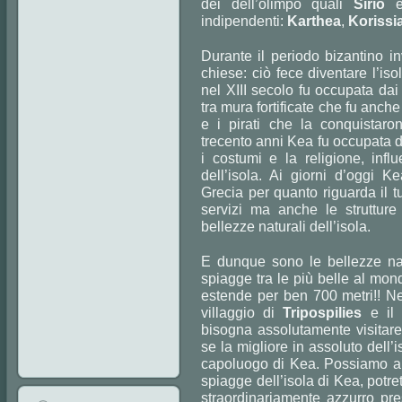
dei dell’olimpo quali
Sirio
indipendenti:
Karthea
,
Korissi
Durante il periodo bizantino in
chiese: ciò fece diventare l’is
nel XIII secolo fu occupata dai
tra mura fortificate che fu anche
e i pirati che la conquistaro
trecento anni Kea fu occupata da
i costumi e la religione, inf
dell’isola. Ai giorni d’oggi K
Grecia per quanto riguarda il t
servizi ma anche le strutture
bellezze naturali dell’isola.
E dunque sono le bellezze natu
spiagge tra le più belle al mond
estende per ben 700 metri!! Nel
villaggio di
Tripospilies
e il 
bisogna assolutamente visitar
se la migliore in assoluto dell’
capoluogo di Kea. Possiamo and
spiagge dell’isola di Kea, potre
straordinariamente azzurro pr