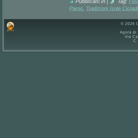
Pubblicato in |
Tag:
Fes
Paros
,
Tradizioni Isole Cicladi
© 2026 C
Agorà di
Via Ca
C.