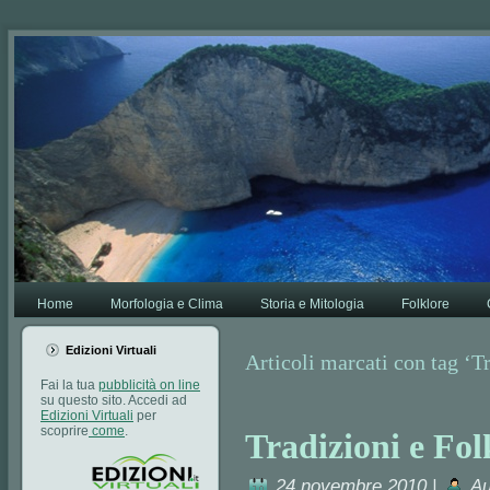
Va bene,
Leggi di più.
Home
Morfologia e Clima
Storia e Mitologia
Folklore
Edizioni Virtuali
Articoli marcati con tag ‘Tr
Fai la tua
pubblicità on line
su questo sito. Accedi ad
Edizioni Virtuali
per
scoprire
come
.
Tradizioni e Fol
24 novembre 2010 |
Au