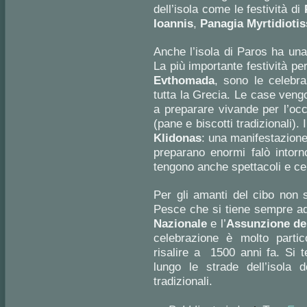
dell’isola come le festività di
Ioannis
,
Panagia Myrtidiotis
Anche l’isola di Paros ha una v
La più importante festività pe
Evthomada
, sono le celebr
tutta la Grecia. Le case veng
a preparare vivande per l’occ
(pane e biscotti tradizionali).
Klidonas
: una manifestazione 
preparano enormi falò intorn
tengono anche spettacoli e cen
Per gli amanti del cibo non 
Pesce che si tiene sempre ad 
Nazionale
e l’
Assunzione del
celebrazione è molto parti
risalire a 1500 anni fa. Si 
lungo le strade dell’isola 
tradizionali.