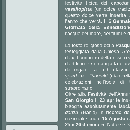
festività tipica del capod
vassilopitta
(un dolce tradiz
questo dolce verrà inserita 
l’anno che verrà. Il
6 Gennai
Giornata della Benedizio
l’acqua del mare, dei fiumi e
La festa religiosa della
Pasqu
festeggiata dalla Chiesa Gr
dopo l’annuncio della resurrez
d’artificio e si mangia la c
dei regali. Tra i cibi classi
spiedo
e il
Tsoureki
(ciambell
celebrazioni nell’isola di
straordinario!
Oltre alla Festività dell’Annu
San Giorgio
il
23 aprile
ins
bisogna assolutamente lasc
danza
(Hania) in ricordo de
nazionali sono il
15 Agosto
(
25 e 26 dicembre
(Natale e S