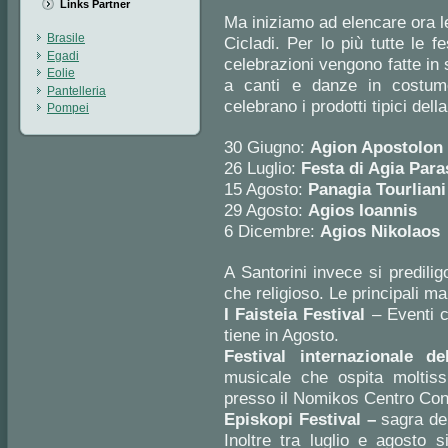
Links Partner
Ma iniziamo ad elencare ora le
Brasile
Cicladi. Per lo più tutte le fe
Egadi
celebrazioni vengono fatte in 
Eolie
a canti e danze in costum
Pantelleria
celebrano i prodotti tipici de
Pompei
30 Giugno:
Agion Apostolon
26 Luglio:
Festa di Agia Para
15 Agosto:
Panagia Tourliani
29 Agosto:
Agios Ioannis
6 Dicembre:
Agios Nikolaos
A Santorini invece si predilig
che religioso. Le principali ma
I Faisteia Festival
– Eventi cu
tiene in Agosto.
Festival internazionale d
musicale che ospita moltissi
presso il Nomikos Centro Con
Episkopi Festival –
sagra de
Inoltre tra luglio e agosto s