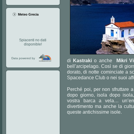
Meteo Grecia
Spiacenti no dati
disponible!
Data powered by
di
Kastraki
o anche
Mikri V
bell’arcipelago. Così se di gior
dorato, di notte cominciate a s
Spacedance Club o nei suoi affo
Perché poi, per non sfruttare a
dopo giorno, isola dopo isola,
vostra barca a vela… un’emo
divertimento ma anche la cultur
queste antichissime isole.