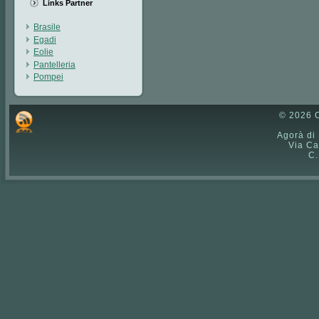
Links Partner
Brasile
Egadi
Eolie
Pantelleria
Pompei
© 2026 C
Agorà di
Via Ca
C.