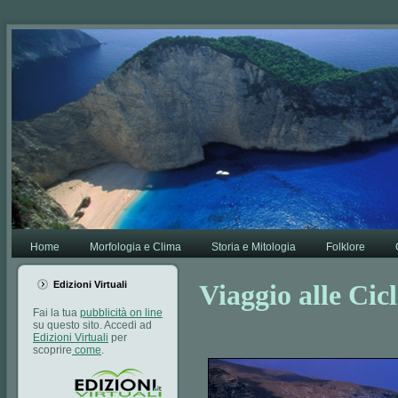
Va bene,
Leggi di più.
Home
Morfologia e Clima
Storia e Mitologia
Folklore
Edizioni Virtuali
Viaggio alle Cic
Fai la tua
pubblicità on line
su questo sito. Accedi ad
Edizioni Virtuali
per
scoprire
come
.