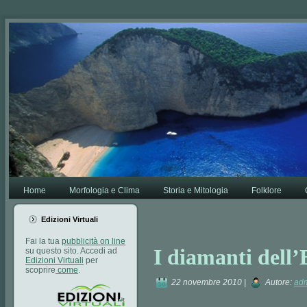
Va bene,
Leggi di più.
Home
Morfologia e Clima
Storia e Mitologia
Folklore
Edizioni Virtuali
Fai la tua
pubblicità on line
I diamanti dell’
su questo sito. Accedi ad
Edizioni Virtuali
per
scoprire
come
.
22 novembre 2010 |
Autore:
ad