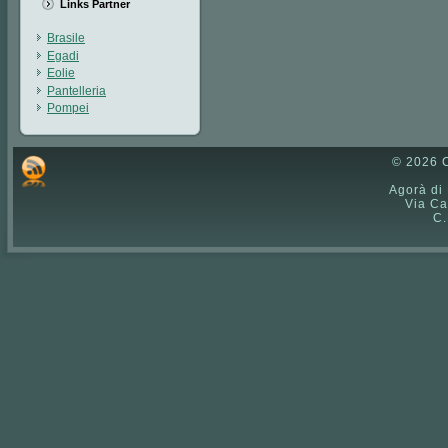
Links Partner
Brasile
Egadi
Eolie
Pantelleria
Pompei
© 2026 C
Agorà di
Via Ca
C.